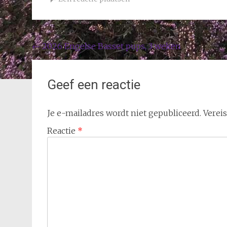
Bericht
←
2026 Engelse Basset pups, 3 weken
navigatie
Geef een reactie
Je e-mailadres wordt niet gepubliceerd.
Verei
Reactie
*