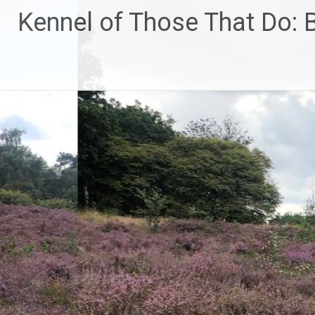
Ga
Kennel of Those That Do:
naar
de
inhoud