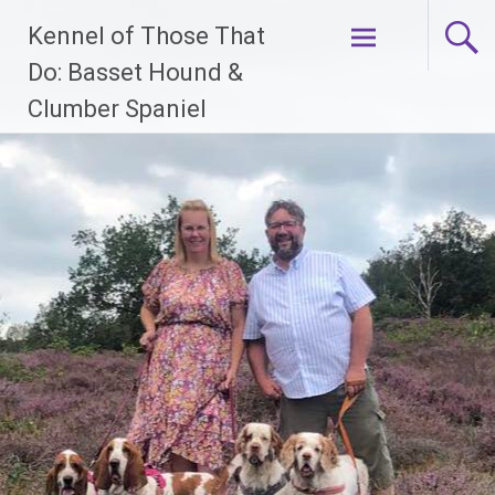
Ga
Kennel of Those That
naar
de
Do: Basset Hound &
inhoud
Clumber Spaniel