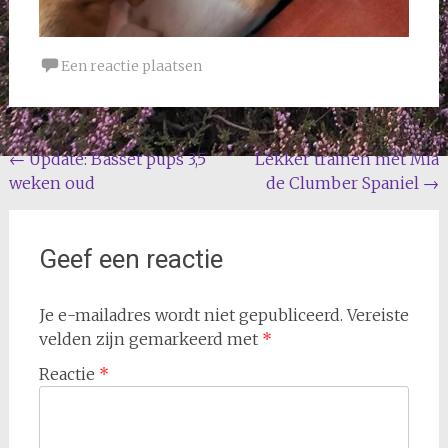
Een reactie plaatsen
Bericht
←
Update: Basset pups 3,5
Lekker trainen met Mia
weken oud
de Clumber Spaniel
→
navigatie
Geef een reactie
Je e-mailadres wordt niet gepubliceerd.
Vereiste
velden zijn gemarkeerd met
*
Reactie
*