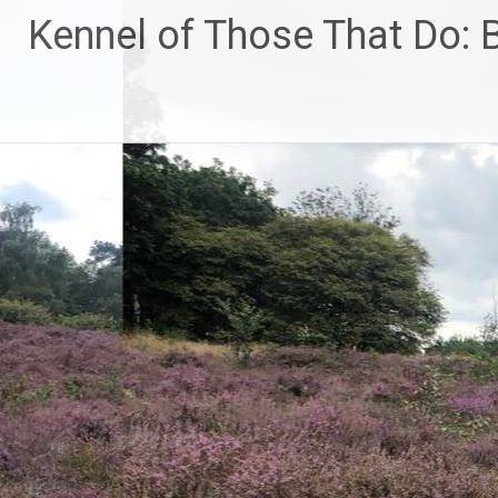
Ga
Kennel of Those That Do:
naar
de
inhoud